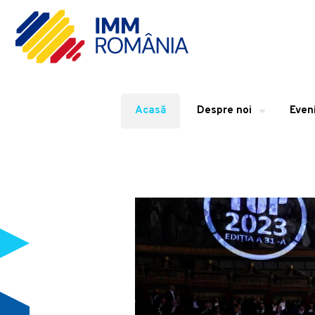
Acasă
Despre noi
Even