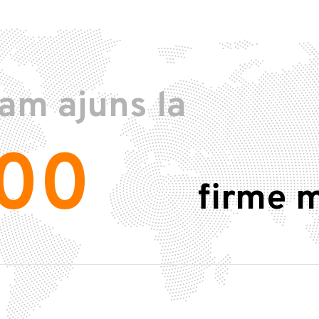
 am ajuns la
00
firme 